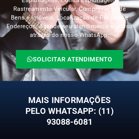
Espionagens, Contra Espionagem,
Rastreamento Veicular, Comprovação de
Bens e Imóveis, Localização de Pessoas e
Endereços. Agende seu atendimento sigiloso
através do nosso WhatsApp:
SOLICITAR ATENDIMENTO
MAIS INFORMAÇÕES
PELO WHATSAPP: (11)
93088-6081