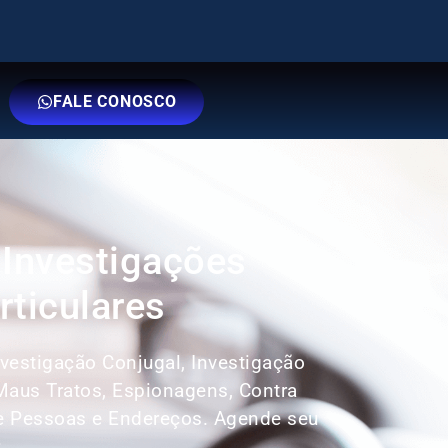
FALE CONOSCO
 Investigações
rticulares
nvestigação Conjugal, Investigação
 Maus Tratos, Espionagens, Contra
e Pessoas e Endereços. Agende seu
: