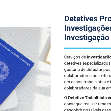
Detetives Pr
Investigações
Investigação
Serviços de
Investigaçã
detetives especializado
gostaria de detectar pos
colaboradores ou ex-fun
em casos trabalhistas e 
colaboradores da sua e
O
Detetive Trabalhista
e
consegue realizar uma m
descobrir possíveis caso