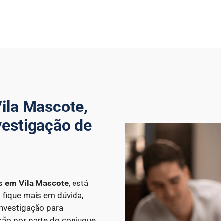
ila Mascote,
vestigação de
es
em Vila Mascote
, está
o fique mais em dúvida,
Investigação para
ção por parte do conjugue.