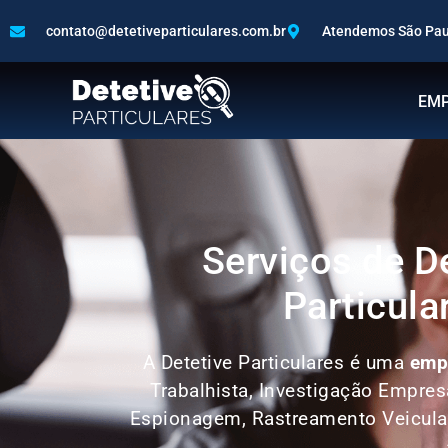
contato@detetiveparticulares.com.br
Atendemos São Paul
EM
Serviços de D
Particula
A Detetive Particulares é uma
empr
Trabalhista, Investigação Empres
Espionagem, Rastreamento Veicula