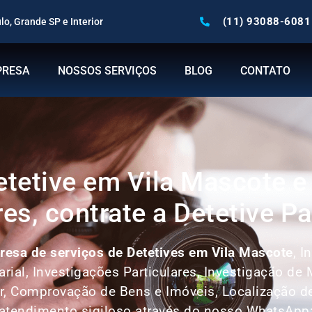
(11) 93088-6081
o, Grande SP e Interior
PRESA
NOSSOS SERVIÇOS
BLOG
CONTATO
etetive em Vila Mascote e
res, contrate a Detetive Pa
esa de serviços de Detetives em Vila Mascote
, I
arial, Investigações Particulares, Investigação de
r, Comprovação de Bens e Imóveis, Localização d
atendimento sigiloso através do nosso WhatsApp