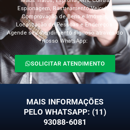
Maus Tratos, Espionagens, Contra
Espionagem, Rastreamento Veicular,
Comprovação de Bens e Imóveis,
Localização de Pessoas e Endereços.
Agende seu atendimento sigiloso através do
nosso WhatsApp:
SOLICITAR ATENDIMENTO
MAIS INFORMAÇÕES
PELO WHATSAPP: (11)
93088-6081