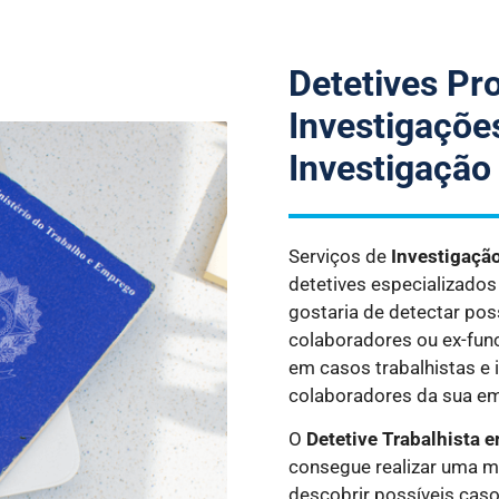
Detetives Pr
Investigações
Investigação
Serviços de
Investigaçã
detetives especializado
gostaria de detectar pos
colaboradores ou ex-fun
em casos trabalhistas e 
colaboradores da sua e
O
Detetive Trabalhista
e
consegue realizar uma m
descobrir possíveis caso