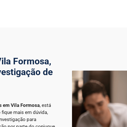
ila Formosa,
vestigação de
es
em Vila Formosa
, está
o fique mais em dúvida,
Investigação para
ção por parte do conjugue.