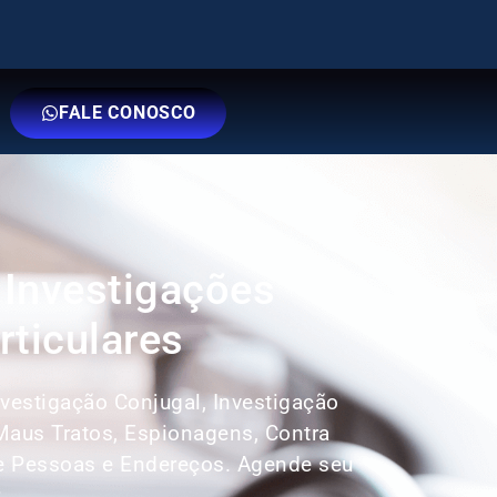
FALE CONOSCO
 Investigações
rticulares
Investigação Conjugal, Investigação
 Maus Tratos, Espionagens, Contra
e Pessoas e Endereços. Agende seu
: