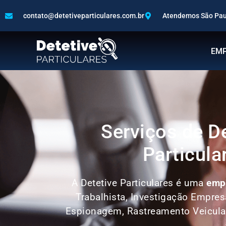
contato@detetiveparticulares.com.br
Atendemos São Paul
EM
Serviços de D
Particula
A Detetive Particulares é uma
empr
Trabalhista, Investigação Empres
Espionagem, Rastreamento Veicula