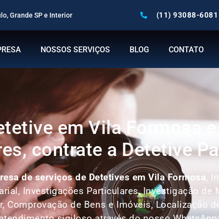
(11) 93088-6081
o, Grande SP e Interior
PRESA
NOSSOS SERVIÇOS
BLOG
CONTATO
etetive em Vila Formosa e
res, contrate a Detetive Pa
esa de serviços de Detetives em Vila Formosa
, 
arial, Investigações Particulares, Investigação de
r, Comprovação de Bens e Imóveis, Localização d
atendimento sigiloso através do nosso WhatsApp