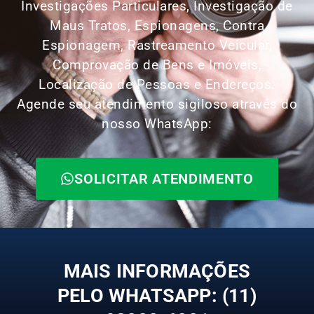
Investigações Particulares, Investigação de
Maus Tratos, Espionagens, Contra
Espionagem, Rastreamento Veicular,
Comprovação de Bens e Imóveis,
Localização de Pessoas e Endereços.
Agende seu atendimento sigiloso através do
nosso WhatsApp:
SOLICITAR ATENDIMENTO
MAIS INFORMAÇÕES
PELO WHATSAPP: (11)