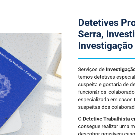
Detetives Pro
Serra, Invest
Investigação
Serviços de
Investigaçã
temos detetives especia
suspeita e gostaria de d
funcionários, colaborad
especializada em casos t
suspeitas dos colaborad
O
Detetive Trabalhista
e
consegue realizar uma m
descobrir possíveis caso