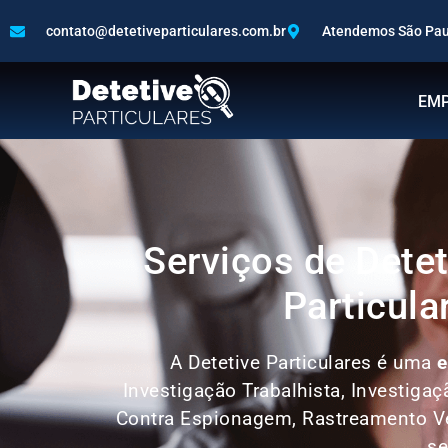
contato@detetiveparticulares.com.br
Atendemos São Paul
EM
Serviços de Detet
Particula
A Detetive Particulares é uma
e
Investigação Trabalhista, Investiga
Contra Espionagem, Rastreamento Ve
se