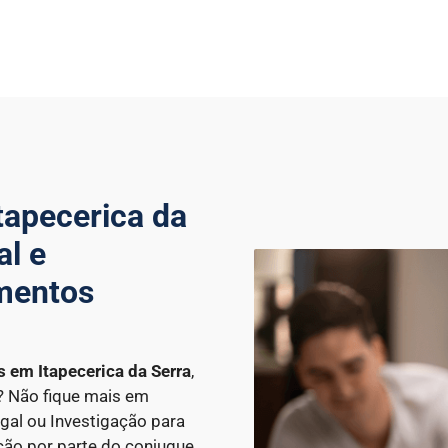
tapecerica da
al e
amentos
es
em Itapecerica da Serra
,
o? Não fique mais em
gal ou Investigação para
ção por parte do conjugue.