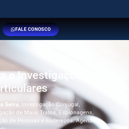
FALE CONOSCO
ra e Investigações
rticulares
a Serra
, Investigação Conjugal,
tigação de Maus Tratos, Espionagens,
ação de Pessoas e Endereços. Agende
pp: