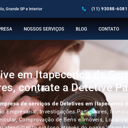
(11) 93088-6081
o, Grande SP e Interior
PRESA
NOSSOS SERVIÇOS
BLOG
CONTATO
ive em Itapecerica da Ser
res, contrate a Detetive Pa
mpresa de serviços de Detetives em Itapecerica d
ção Empresarial, Investigações Particulares, Inves
icular, Comprovação de Bens e Imóveis, Localiz
u atendimento sigiloso através do nosso WhatsA