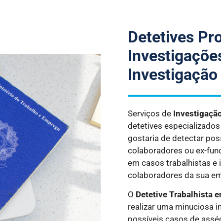
Detetives Pro
Investigações
Investigação
Serviços de
Investigaçã
detetives especializado
gostaria de detectar pos
colaboradores ou ex-fun
em casos trabalhistas e 
colaboradores da sua e
O
Detetive Trabalhista
e
realizar uma minuciosa 
possíveis casos de asséd