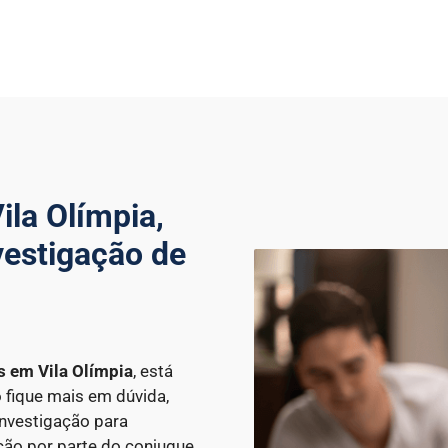
la Olímpia,
vestigação de
es
em Vila Olímpia
, está
o fique mais em dúvida,
Investigação para
ção por parte do conjugue.