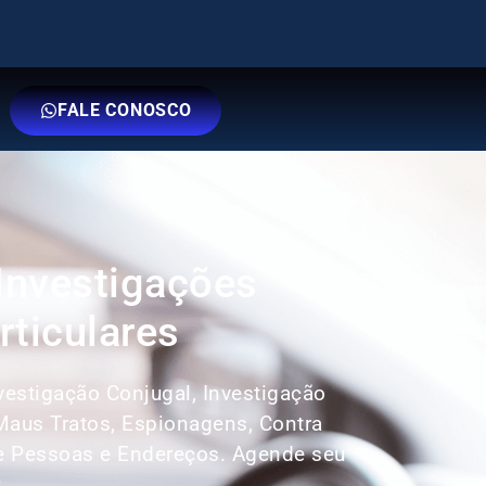
FALE CONOSCO
 Investigações
rticulares
nvestigação Conjugal, Investigação
 Maus Tratos, Espionagens, Contra
e Pessoas e Endereços. Agende seu
: