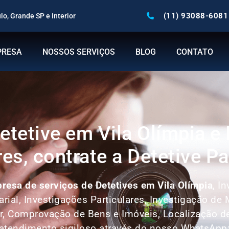
(11) 93088-6081
o, Grande SP e Interior
PRESA
NOSSOS SERVIÇOS
BLOG
CONTATO
etetive em Vila Olímpia e
res, contrate a Detetive Pa
resa de serviços de Detetives em Vila Olímpia
, I
arial, Investigações Particulares, Investigação de
r, Comprovação de Bens e Imóveis, Localização d
atendimento sigiloso através do nosso WhatsApp