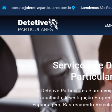
contato@detetiveparticulares.com.br
Atendemos São Paul
EM
Serviços de D
Particula
A Detetive Particulares é uma
emp
Trabalhista, Investigação Empres
Espionagem, Rastreamento Veicula