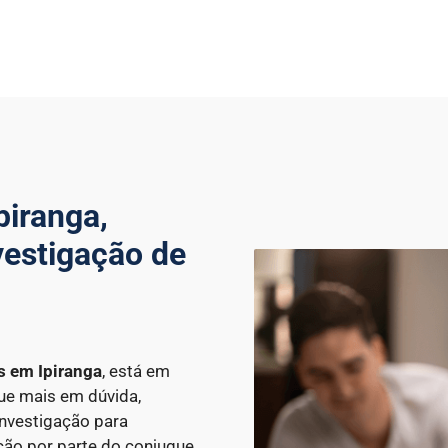
piranga,
vestigação de
es
em Ipiranga
, está em
que mais em dúvida,
Investigação para
ção por parte do conjugue.