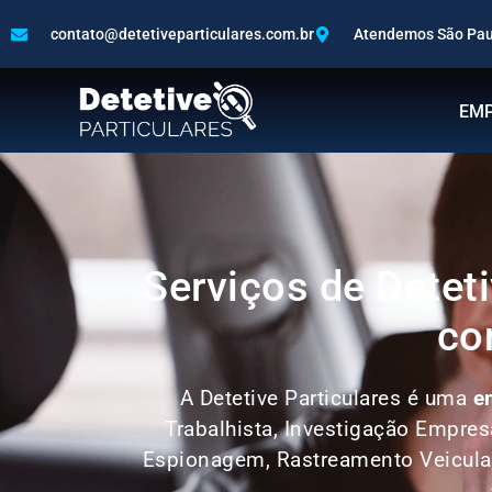
contato@detetiveparticulares.com.br
Atendemos São Paul
EM
Serviços de Deteti
co
A Detetive Particulares é uma
e
Trabalhista, Investigação Empres
Espionagem, Rastreamento Veicula