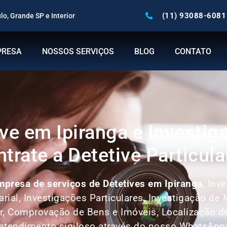
(11) 93088-6081
o, Grande SP e Interior
PRESA
NOSSOS SERVIÇOS
BLOG
CONTATO
ve em Ipiranga e Investig
ntrate a Detetive Particula
mpresa de serviços de Detetives em Ipiranga
, Inv
arial, Investigações Particulares, Investigação de
r, Comprovação de Bens e Imóveis, Localização d
atendimento sigiloso através do nosso WhatsApp