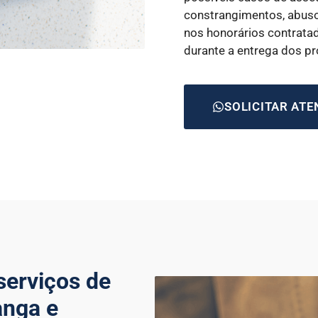
constrangimentos, abuso
nos honorários contrata
durante a entrega dos p
SOLICITAR AT
serviços de
anga e