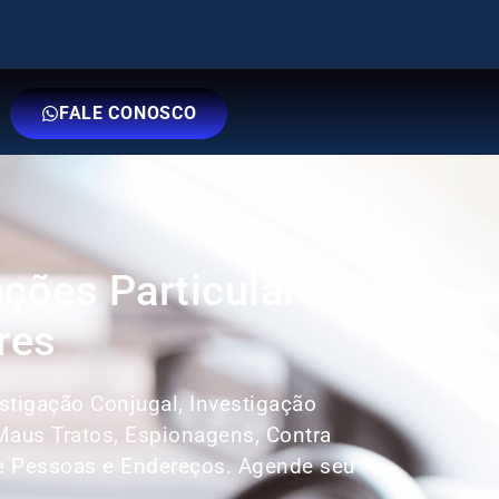
FALE CONOSCO
ações Particulares,
res
estigação Conjugal, Investigação
 Maus Tratos, Espionagens, Contra
e Pessoas e Endereços. Agende seu
: