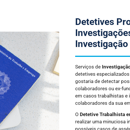
Detetives Pro
Investigações
Investigação
Serviços de
Investigaçã
detetives especializado
gostaria de detectar pos
colaboradores ou ex-fun
em casos trabalhistas e 
colaboradores da sua e
O
Detetive Trabalhista
e
realizar uma minuciosa 
possíveis casos de asséd