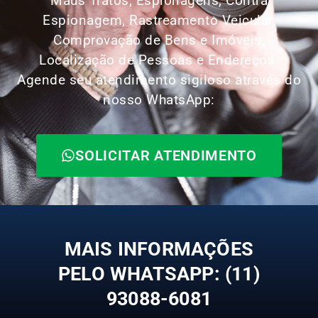
Maus Tratos, Espionagens, Contra
Espionagem, Rastreamento Veicular,
Comprovação de Bens e Imóveis,
Localização de Pessoas e Endereços.
Agende seu atendimento sigiloso através do
nosso WhatsApp:
SOLICITAR ATENDIMENTO
MAIS INFORMAÇÕES
PELO WHATSAPP: (11)
93088-6081