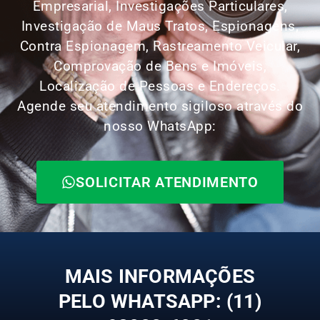
Empresarial, Investigações Particulares,
Investigação de Maus Tratos, Espionagens,
Contra Espionagem, Rastreamento Veicular,
Comprovação de Bens e Imóveis,
Localização de Pessoas e Endereços.
Agende seu atendimento sigiloso através do
nosso WhatsApp:
SOLICITAR ATENDIMENTO
MAIS INFORMAÇÕES
PELO WHATSAPP: (11)