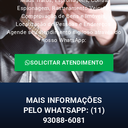
Maus Tratos, Espionagens, Contra
Espionagem, Rastreamento Veicular,
Comprovação de Bens e Imóveis,
Localização de Pessoas e Endereços.
Agende seu atendimento sigiloso através do
nosso WhatsApp:
SOLICITAR ATENDIMENTO
MAIS INFORMAÇÕES
PELO WHATSAPP: (11)
93088-6081