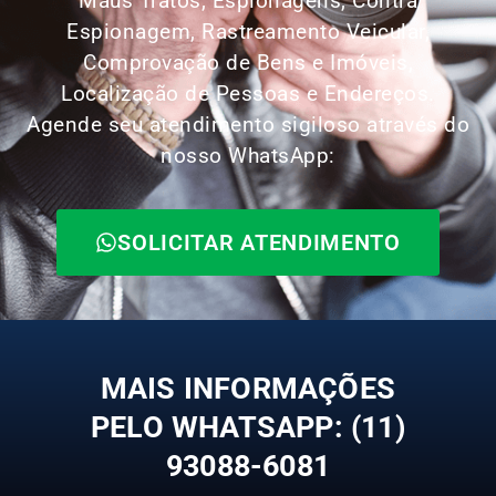
Maus Tratos, Espionagens, Contra
Espionagem, Rastreamento Veicular,
Comprovação de Bens e Imóveis,
Localização de Pessoas e Endereços.
Agende seu atendimento sigiloso através do
nosso WhatsApp:
SOLICITAR ATENDIMENTO
MAIS INFORMAÇÕES
PELO WHATSAPP: (11)
93088-6081