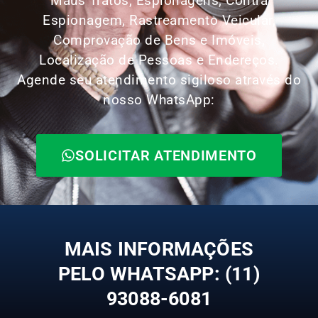
Maus Tratos, Espionagens, Contra
Espionagem, Rastreamento Veicular,
Comprovação de Bens e Imóveis,
Localização de Pessoas e Endereços.
Agende seu atendimento sigiloso através do
nosso WhatsApp:
SOLICITAR ATENDIMENTO
MAIS INFORMAÇÕES
PELO WHATSAPP: (11)
93088-6081